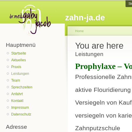
Sk
zahn-ja.de
Home
You are here
Hauptmenü
Leistungen
Startseite
Aktuelles
Prophylaxe – Vor
Praxis
Leistungen
Professionelle Zahn
Team
Sprechzeiten
aktive Flouridierun
Anfahrt
Kontakt
Versiegeln von Kauf
Impressum
versiegeln von kar
Datenschutz
Adresse
Zahnputzschule