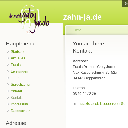
Sk
zahn-ja.de
Home
Hauptmenü
You are here
Kontakt
Startseite
Aktuelles
Adresse:
Praxis
Praxis Dr. med. Gaby Jacob
Leistungen
Max-Kasperschinski-Str. 52a
Team
39397 Kroppenstedt
Sprechzeiten
Telefon:
Anfahrt
03 92 64 / 2 29
Kontakt
mail:
praxis.jacob.kroppenstedt@gm
Impressum
Datenschutz
Adresse