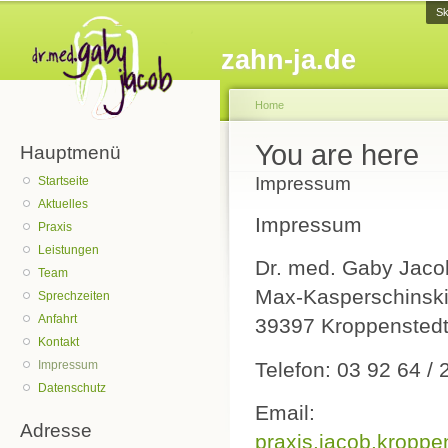
Sk
zahn-ja.de
Home
You are here
Hauptmenü
Impressum
Startseite
Aktuelles
Impressum
Praxis
Leistungen
Dr. med. Gaby Jaco
Team
Max-Kasperschinski
Sprechzeiten
Anfahrt
39397 Kroppensted
Kontakt
Telefon: 03 92 64 / 
Impressum
Datenschutz
Email:
Adresse
praxis.jacob.kropp